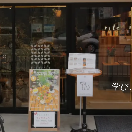
学び
学び
学び